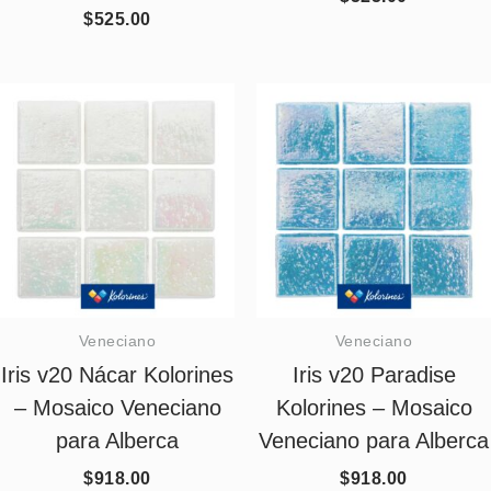
Valorado
$
525.00
con
5.00
de 5
Veneciano
Veneciano
Iris v20 Nácar Kolorines
Iris v20 Paradise
– Mosaico Veneciano
Kolorines – Mosaico
para Alberca
Veneciano para Alberca
$
918.00
$
918.00