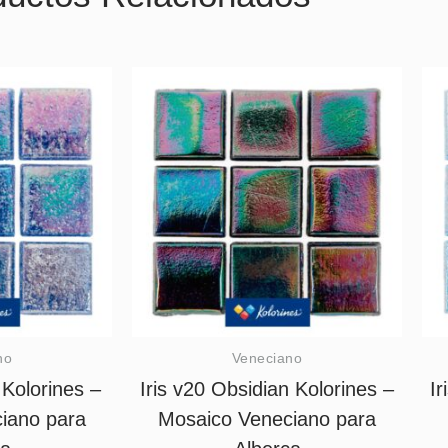
no
Veneciano
 Kolorines –
Iris v20 Obsidian Kolorines –
Ir
iano para
Mosaico Veneciano para