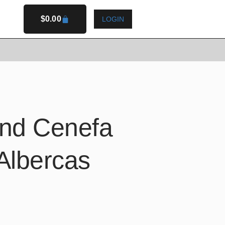
$
0.00
LOGIN
CARRITO
ANORAMA
nd Cenefa
Albercas