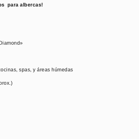
os para albercas!
oDiamond»
cocinas, spas, y áreas húmedas
prox.)