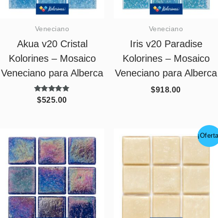
Veneciano
Veneciano
Akua v20 Cristal
Iris v20 Paradise
Kolorines – Mosaico
Kolorines – Mosaico
Veneciano para Alberca
Veneciano para Alberca
$
918.00
Valorado
$
525.00
con
5.00
de 5
¡Ofert