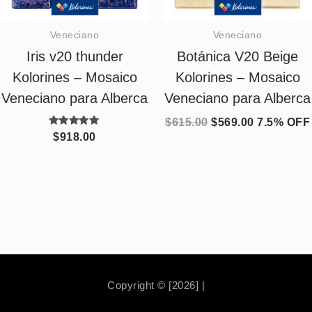
Veneciano
Veneciano
Iris v20 thunder
Botánica V20 Beige
Kolorines – Mosaico
Kolorines – Mosaico
Veneciano para Alberca
Veneciano para Alberca
$
615.00
$
569.00
7.5% OFF
Valorado
$
918.00
con
5.00
de 5
Copyright © [2026] |