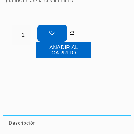
granos de arena suspendidos
SOLAR
V20
CARMÍN
AÑADIR AL
KOLORINES
CARRITO
–
MOSAICO
VENECIANO
PARA
ALBERCA
CANTIDAD
Descripción