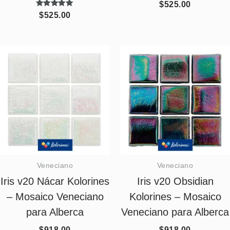
$
525.00
Valorado
$
525.00
con
5.00
de 5
Veneciano
Veneciano
Iris v20 Nácar Kolorines
Iris v20 Obsidian
– Mosaico Veneciano
Kolorines – Mosaico
para Alberca
Veneciano para Alberca
$
918.00
$
918.00