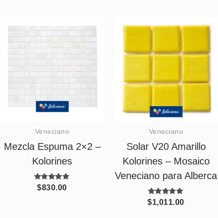
de 5
Veneciano
Veneciano
Mezcla Espuma 2×2 –
Solar V20 Amarillo
Kolorines
Kolorines – Mosaico
Veneciano para Alberca
Valorado
$
830.00
con
5.00
Valorado
$
1,011.00
de 5
con
5.00