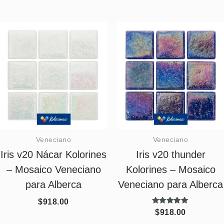
Veneciano
Veneciano
Iris v20 Nácar Kolorines
Iris v20 thunder
– Mosaico Veneciano
Kolorines – Mosaico
para Alberca
Veneciano para Alberca
$
918.00
Valorado
$
918.00
con
5.00