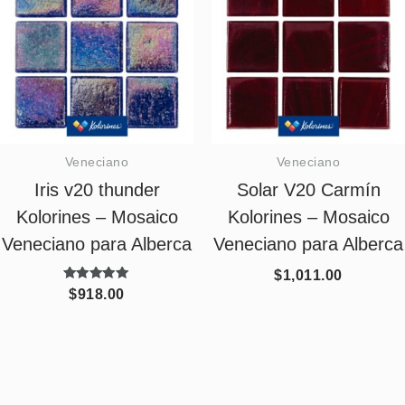
Veneciano
Veneciano
Iris v20 thunder
Solar V20 Carmín
Kolorines – Mosaico
Kolorines – Mosaico
Veneciano para Alberca
Veneciano para Alberca
$
1,011.00
Valorado
$
918.00
con
5.00
de 5