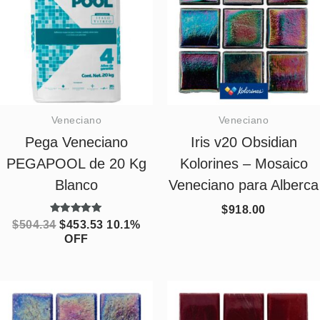
Veneciano
Veneciano
Pega Veneciano
Iris v20 Obsidian
PEGAPOOL de 20 Kg
Kolorines – Mosaico
Blanco
Veneciano para Alberca
$
918.00
Valorado
$
504.34
$
453.53
10.1%
con
OFF
5.00
de 5