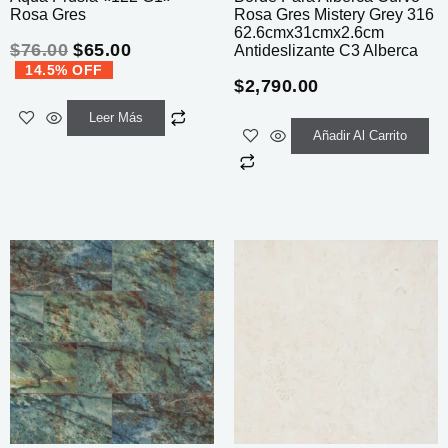
Rosa Gres
Rosa Gres Mistery Grey 316
62.6cmx31cmx2.6cm
$
76.00
$
65.00
Antideslizante C3 Alberca
14.5% OFF
$
2,790.00
Leer Más
Añadir Al Carrito