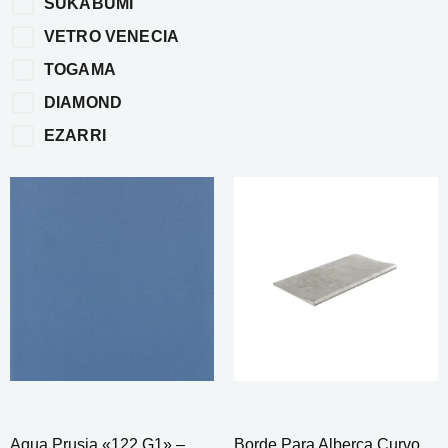
SUKABUMI
VETRO VENECIA
TOGAMA
DIAMOND
EZARRI
Aqua Prusia «122 G1» –
Borde Para Alberca Curvo