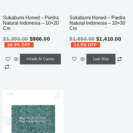
Sukabumi Honed – Piedra
Sukabumi Honed – Piedra
Natural Indonesia – 10×20
Natural Indonesia – 10×30
Cm
Cm
$
1,390.00
$
966.00
$
1,650.00
$
1,410.00
30.5% OFF
14.5% OFF
Añadir Al Carrito
Leer Más