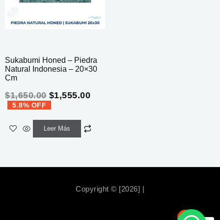
Sukabumi Honed – Piedra
Natural Indonesia – 20×30
Cm
$
1,650.00
$
1,555.00
5.8% OFF
Leer Más
Copyright © [2026] |
0